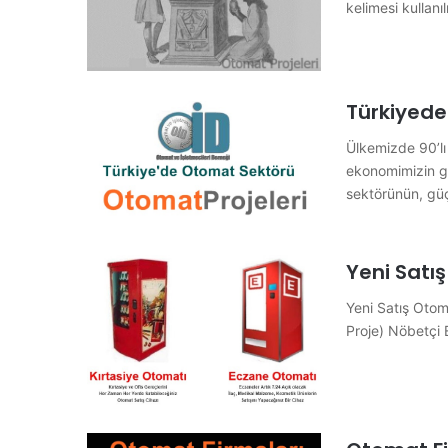
kelimesi kulla
Türkiyede
Ülkemizde 90’lı 
ekonomimizin ge
sektörünün, gü
Yeni Satı
Yeni Satış Otom
Proje) Nöbetçi