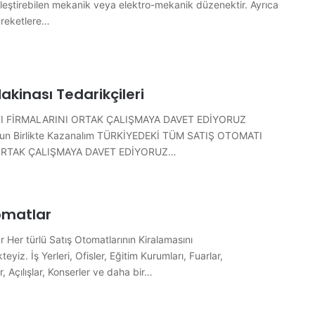
kleştirebilen mekanik veya elektro-mekanik düzenektir. Ayrıca
areketlere…
kinası Tedarikçileri
I FİRMALARINI ORTAK ÇALIŞMAYA DAVET EDİYORUZ
lun Birlikte Kazanalım TÜRKİYEDEKİ TÜM SATIŞ OTOMATI
ORTAK ÇALIŞMAYA DAVET EDİYORUZ…
tomatlar
r Her türlü Satış Otomatlarının Kiralamasını
eyiz. İş Yerleri, Ofisler, Eğitim Kurumları, Fuarlar,
, Açılışlar, Konserler ve daha bir…