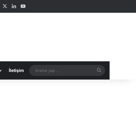
Facebook
X
LinkedIn
YouTube
Arama
İletişim
yap
...