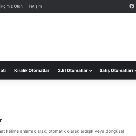
ikçimiz Olun
İletişim
atı
Kiralık Otomatlar
2.El Otomatlar
Satış Otomatları
r
t kelime anlamı olarak; otomatik olarak ardışık veya döngüsel