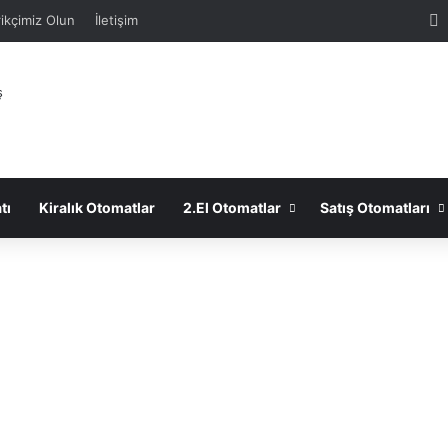
F
ikçimiz Olun
İletişim
tı
Kiralık Otomatlar
2.El Otomatlar
Satış Otomatları